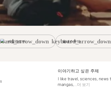
board_arrow_down
keyboard_arrow_down
네덜란드어
올네수부아
이야기하고 싶은 주제
I like travel, sciences, new
is
mangas,...
더 보기