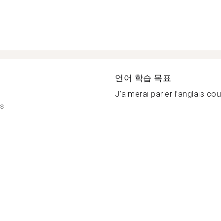
언어 학습 목표
J’aimerai parler l’anglais c
is