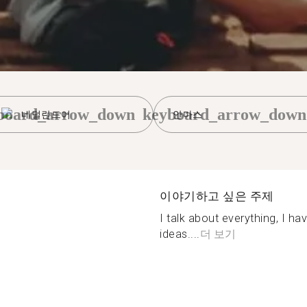
board_arrow_down
keyboard_arrow_down
네덜란드어
안마스
이야기하고 싶은 주제
I talk about everything, I 
ideas....
더 보기