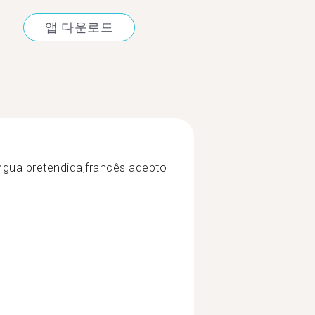
앱 다운로드
ngua pretendida,francês adepto