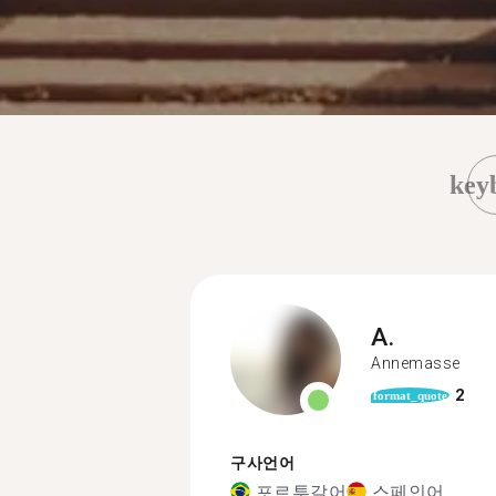
key
A.
Annemasse
2
format_quote
구사언어
포르투갈어
스페인어