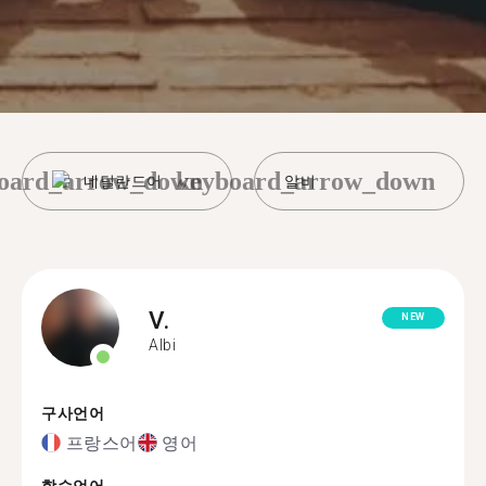
oard_arrow_down
keyboard_arrow_down
네덜란드어
알비
V.
NEW
Albi
구사언어
프랑스어
영어