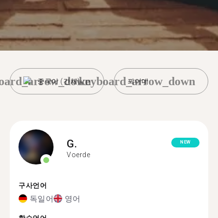
oard_arrow_down
keyboard_arrow_down
중국어 (간체)
푀어데
G.
NEW
Voerde
구사언어
독일어
영어