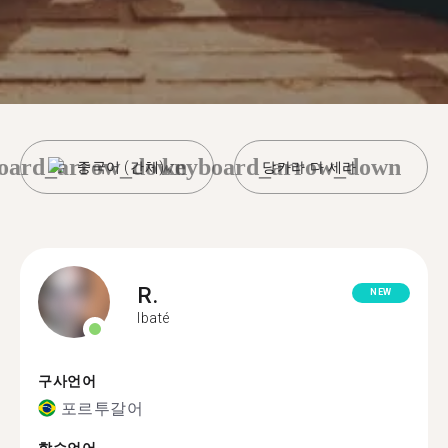
oard_arrow_down
keyboard_arrow_down
중국어 (간체)
당카라 다 세라
R.
NEW
Ibaté
구사언어
포르투갈어