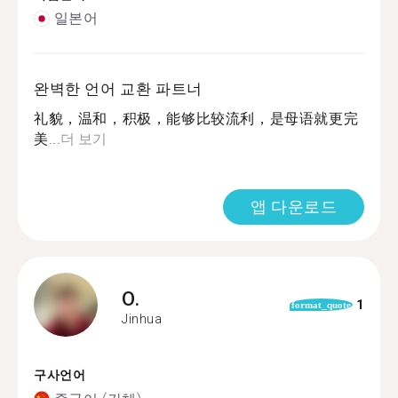
일본어
완벽한 언어 교환 파트너
礼貌，温和，积极，能够比较流利，是母语就更完
美...
더 보기
앱 다운로드
O.
1
format_quote
Jinhua
구사언어