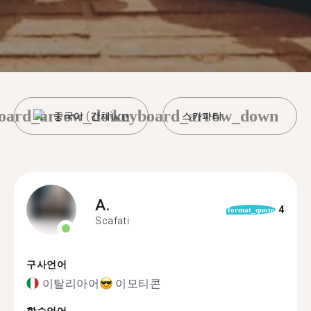
oard_arrow_down
keyboard_arrow_down
중국어 (간체)
스카파티
A.
4
format_quote
Scafati
구사언어
이탈리아어
이모티콘