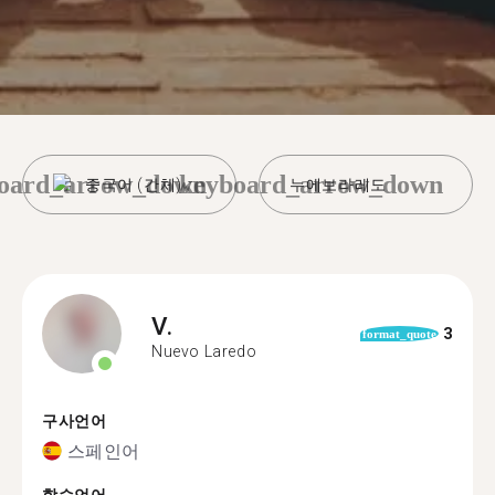
oard_arrow_down
keyboard_arrow_down
중국어 (간체)
누에보라레도
V.
3
format_quote
Nuevo Laredo
구사언어
스페인어