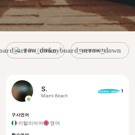
oard_arrow_down
keyboard_arrow_down
중국어 (간체)
마이애미비치
S.
1
format_quote
Miami Beach
구사언어
이탈리아어
영어