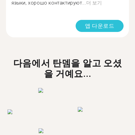
языки, хорошо контактируют...
더 보기
앱 다운로드
다음에서 탄뎀을 알고 오셨
을 거예요...