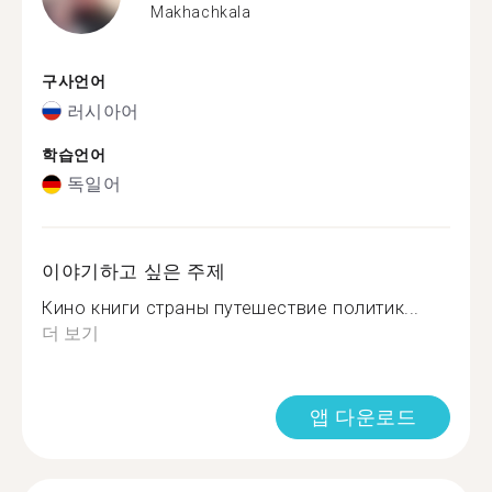
Makhachkala
구사언어
러시아어
학습언어
독일어
이야기하고 싶은 주제
Кино книги страны путешествие политик...
더 보기
앱 다운로드