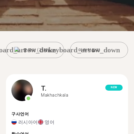
oard_arrow_down
keyboard_arrow_down
중국어 (간체)
마하치칼라
T.
NEW
Makhachkala
구사언어
러시아어
영어