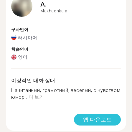
A.
Makhachkala
구사언어
러시아어
학습언어
영어
이상적인 대화 상대
Начитанный, грамотный, веселый, с чувством
юмор...
더 보기
앱 다운로드