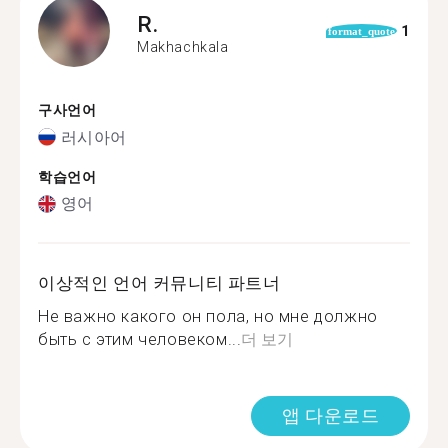
R.
1
format_quote
Makhachkala
구사언어
러시아어
학습언어
영어
이상적인 언어 커뮤니티 파트너
Не важно какого он пола, но мне должно
быть с этим человеком...
더 보기
앱 다운로드