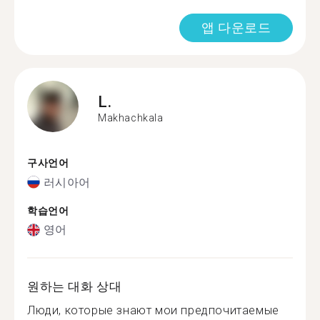
앱 다운로드
L.
Makhachkala
구사언어
러시아어
학습언어
영어
원하는 대화 상대
Люди, которые знают мои предпочитаемые