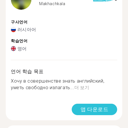
Makhachkala
구사언어
러시아어
학습언어
영어
언어 학습 목표
Хочу в совершенстве знать английский,
уметь свободно излагать...
더 보기
앱 다운로드