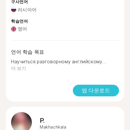
구사언어
러시아어
학습언어
영어
언어 학습 목표
Научиться разговорному английскому...
더 보기
앱 다운로드
P.
Makhachkala