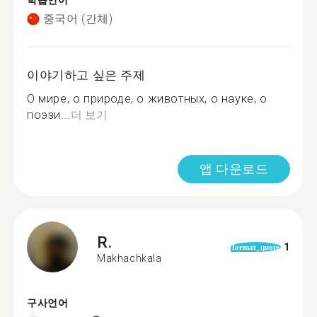
학습언어
중국어 (간체)
이야기하고 싶은 주제
О мире, о природе, о животных, о науке, о
поэзи...
더 보기
앱 다운로드
R.
1
format_quote
Makhachkala
구사언어