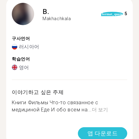
B.
5
format_quote
Makhachkala
구사언어
러시아어
학습언어
영어
이야기하고 싶은 주제
Книги Фильмы Что-то связанное с
медициной Еде И обо всем на...
더 보기
앱 다운로드