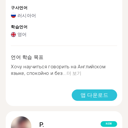
구사언어
러시아어
학습언어
영어
언어 학습 목표
Хочу научиться говорить на Английском
языке, спокойно и без...
더 보기
앱 다운로드
P.
NEW