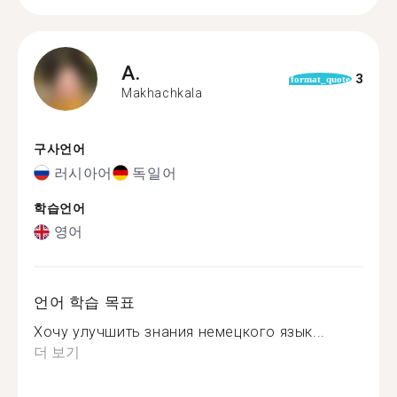
A.
3
format_quote
Makhachkala
구사언어
러시아어
독일어
학습언어
영어
언어 학습 목표
Хочу улучшить знания немецкого язык...
더 보기