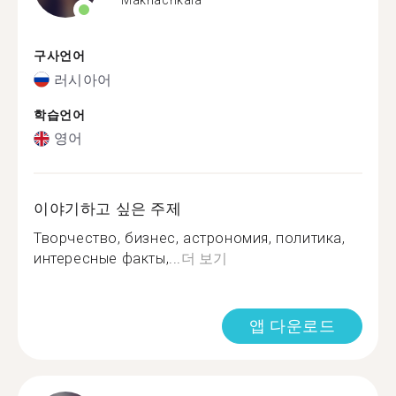
구사언어
러시아어
학습언어
영어
이야기하고 싶은 주제
Творчество, бизнес, астрономия, политика,
интересные факты,...
더 보기
앱 다운로드