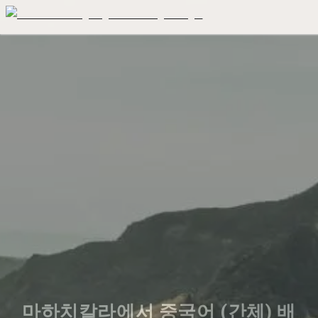
마하치칼라에서 중국어 (간체) 배