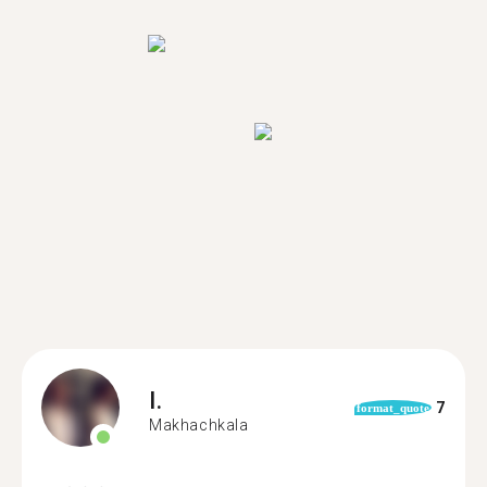
I.
7
format_quote
Makhachkala