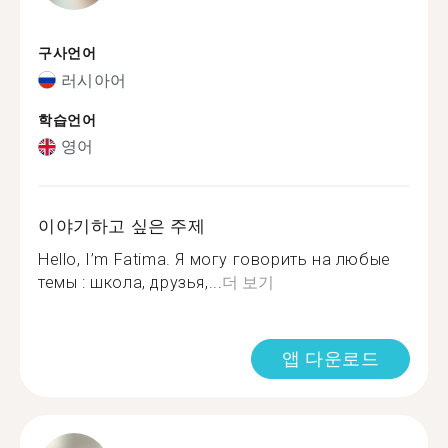
구사언어
러시아어
학습언어
영어
이야기하고 싶은 주제
Hello, I’m Fatima. Я могу говорить на любые
темы : школа, друзья,...
더 보기
앱 다운로드