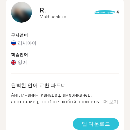
R.
4
format_quote
Makhachkala
구사언어
러시아어
학습언어
영어
완벽한 언어 교환 파트너
Англичанин, канадец, американец,
австралиец, вообще любой носитель...
더 보기
앱 다운로드