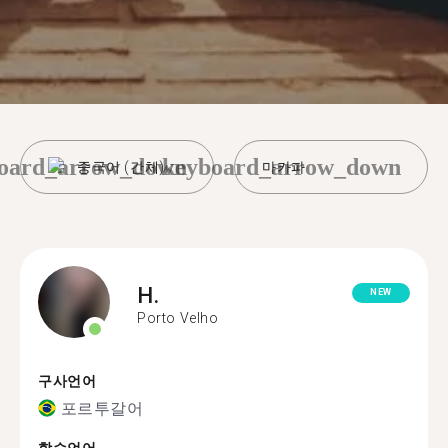
oard_arrow_down
keyboard_arrow_down
중국어 (간체)
마카파
H.
NEW
Porto Velho
구사언어
포르투갈어