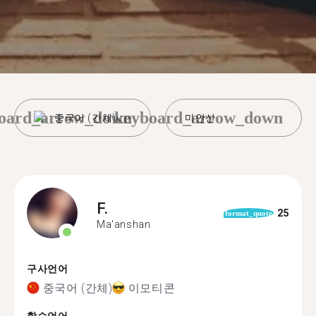
oard_arrow_down
keyboard_arrow_down
중국어 (간체)
마안산
F.
25
format_quote
Ma'anshan
구사언어
중국어 (간체)
이모티콘