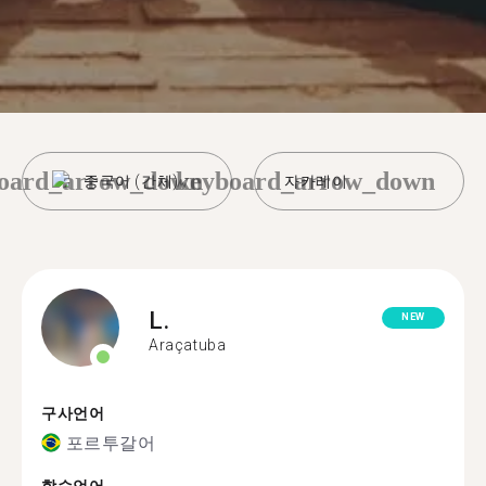
oard_arrow_down
keyboard_arrow_down
중국어 (간체)
자카레이
L.
NEW
Araçatuba
구사언어
포르투갈어