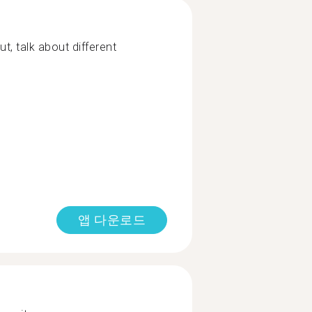
out, talk about different
앱 다운로드