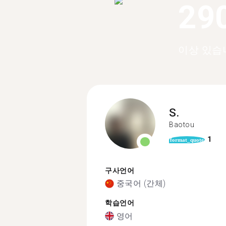
29
이상 있습
S.
Baotou
1
format_quote
구사언어
중국어 (간체)
학습언어
영어