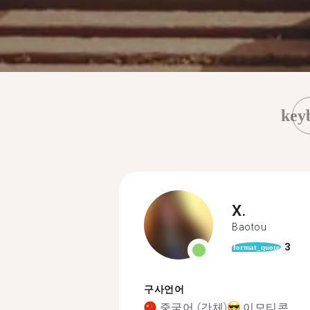
key
X.
Baotou
3
format_quote
구사언어
중국어 (간체)
이모티콘