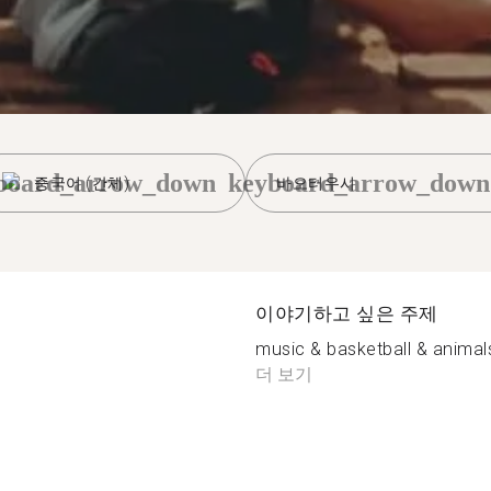
board_arrow_down
keyboard_arrow_down
중국어 (간체)
바오터우시
이야기하고 싶은 주제
music & basketball & animal
더 보기