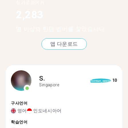
싱가포르에서
2,283
명 이상의 탄뎀 멤버를 찾았습니다
앱 다운로드
S.
10
format_quote
Singapore
구사언어
영어
인도네시아어
학습언어