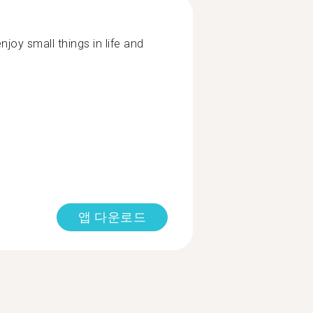
oy small things in life and
앱 다운로드