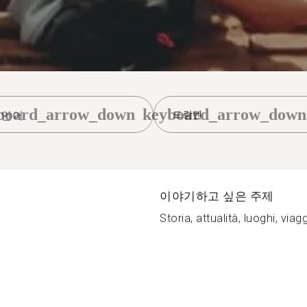
board_arrow_down
keyboard_arrow_down
드람멘
이야기하고 싶은 주제
Storia, attualità, luoghi, viagg