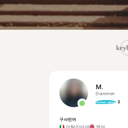
key
M.
Drammen
3
format_quote
구사언어
이탈리아어
영어