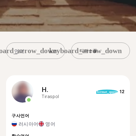
oard_arrow_down
keyboard_arrow_down
티라스폴
H.
12
format_quote
Tiraspol
구사언어
러시아어
영어