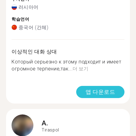
러시아어
학습언어
중국어 (간체)
이상적인 대화 상대
Который серьезно к этому подходит и имеет
огромное терпение,так...
더 보기
앱 다운로드
A.
Tiraspol