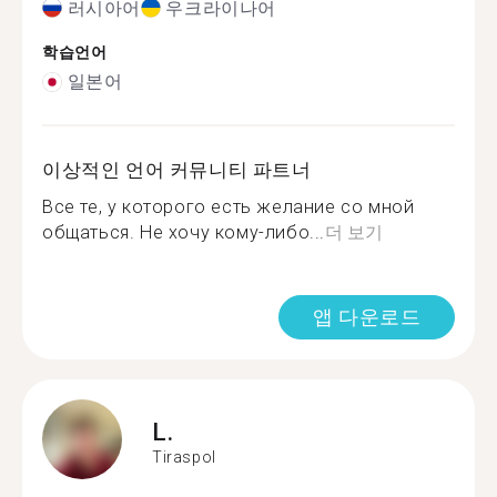
러시아어
우크라이나어
학습언어
일본어
이상적인 언어 커뮤니티 파트너
Все те, у которого есть желание со мной
общаться. Не хочу кому-либо...
더 보기
앱 다운로드
L.
Tiraspol