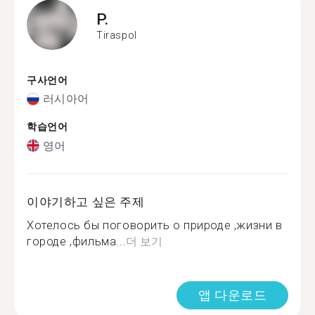
P.
Tiraspol
구사언어
러시아어
학습언어
영어
이야기하고 싶은 주제
Хотелось бы поговорить о природе ,жизни в
городе ,фильма...
더 보기
앱 다운로드