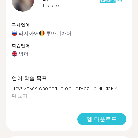
1
format_quote
Tiraspol
구사언어
러시아어
루마니아어
학습언어
영어
언어 학습 목표
Научиться свободно общаться на ин.язык...
더 보기
앱 다운로드