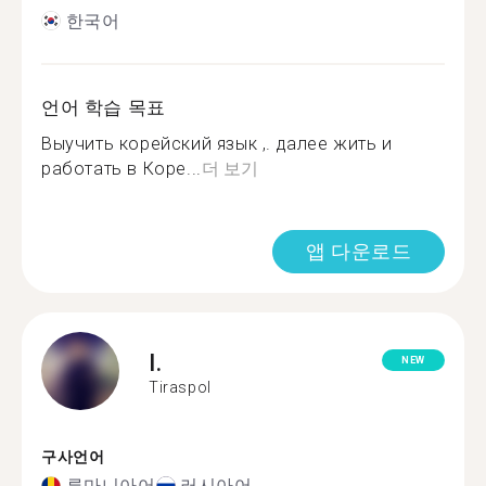
한국어
언어 학습 목표
Выучить корейский язык ,. далее жить и
работать в Коре...
더 보기
앱 다운로드
I.
NEW
Tiraspol
구사언어
루마니아어
러시아어