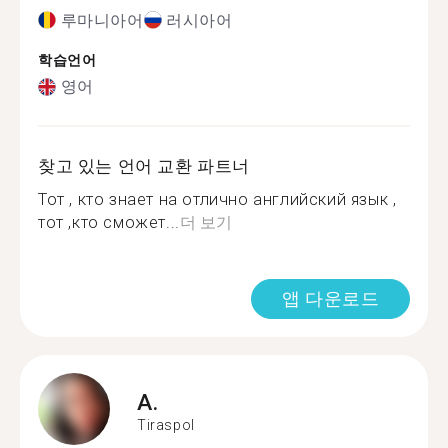
루마니아어
러시아어
학습언어
영어
찾고 있는 언어 교환 파트너
Тот , кто знает на отлично английский язык ,
тот ,кто сможет...
더 보기
앱 다운로드
A.
Tiraspol