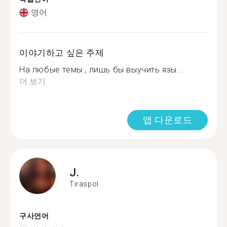
영어
이야기하고 싶은 주제
На любые темы , лишь бы выучить язы...
더 보기
앱 다운로드
J.
Tiraspol
구사언어