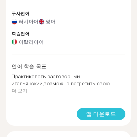
구사언어
러시아어
영어
학습언어
이탈리아어
언어 학습 목표
Практиковать разговорный
итальянский,возможно,встретить свою...
더 보기
앱 다운로드