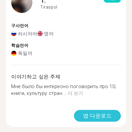
T.
Tiraspol
구사언어
러시아어
영어
학습언어
독일어
이야기하고 싶은 주제
Мне было бы интересно поговорить про 1D,
книги, культуру стран....
더 보기
앱 다운로드