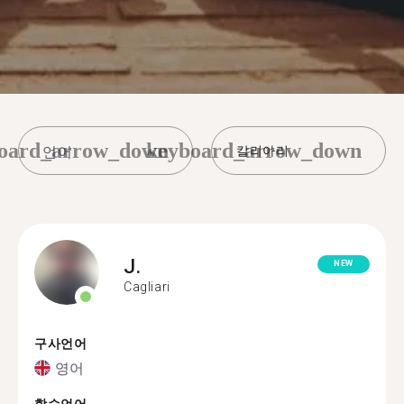
oard_arrow_down
keyboard_arrow_down
칼리아리
J.
NEW
Cagliari
구사언어
영어