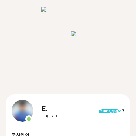
E.
7
format_quote
Cagliari
구사언어