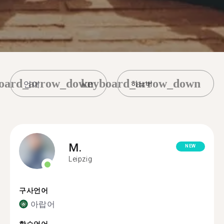
oard_arrow_down
keyboard_arrow_down
하노버
M.
NEW
Leipzig
구사언어
아랍어