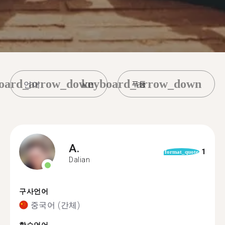
oard_arrow_down
keyboard_arrow_down
푸둥
A.
1
format_quote
Dalian
구사언어
중국어 (간체)