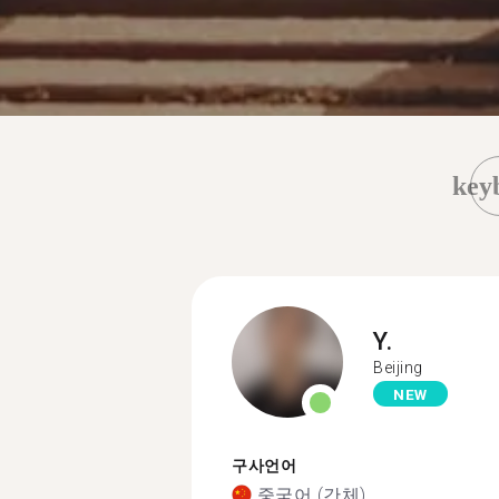
key
Y.
Beijing
NEW
구사언어
중국어 (간체)