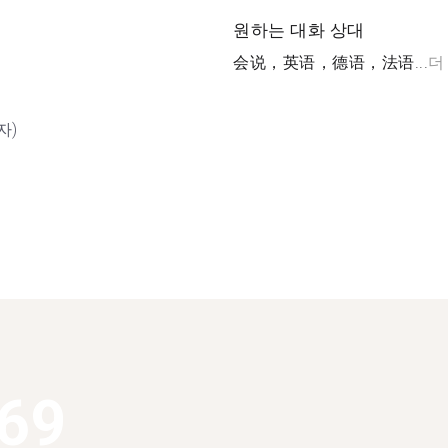
원하는 대화 상대
会说，英语，德语，法语...
더
자)
369