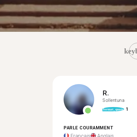
key
R.
Sollentuna
1
format_quote
PARLE COURAMMENT
Français
Anglais