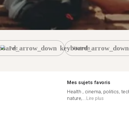
board_arrow_down
keyboard_arrow_down
Turc
Västerås
Mes sujets favoris
Health , cinema, politics, tec
nature,...
Lire plus