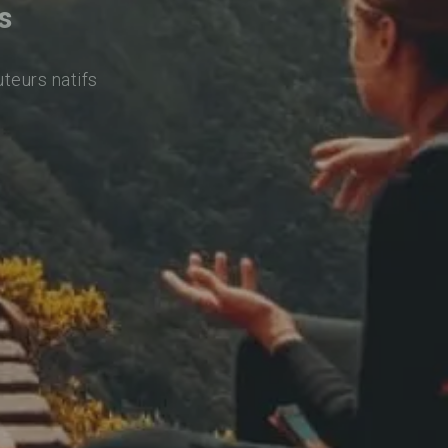
s
uteurs natifs