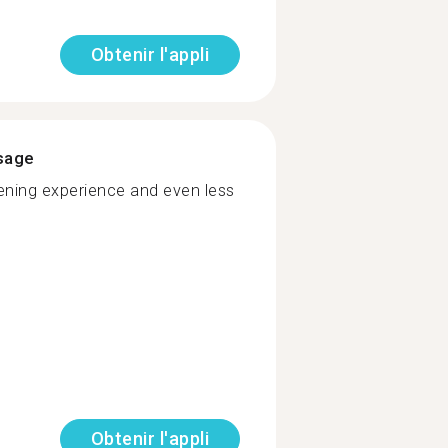
Obtenir l'appli
ssage
tening experience and even less
Obtenir l'appli