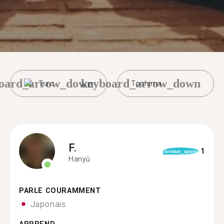
oard_arrow_down
keyboard_arrow_down
Turc
Toshima
F.
1
format_quote
Hanyū
PARLE COURAMMENT
Japonais