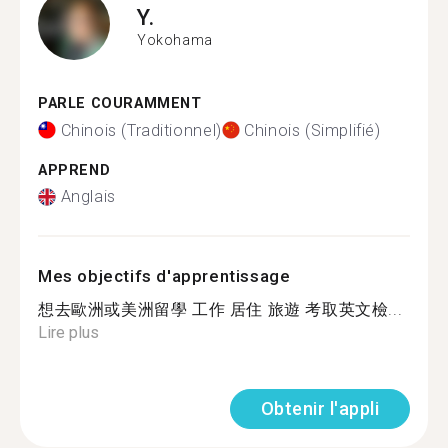
Y.
Yokohama
PARLE COURAMMENT
Chinois (Traditionnel)
Chinois (Simplifié)
APPREND
Anglais
Mes objectifs d'apprentissage
想去歐洲或美洲留學 工作 居住 旅遊 考取英文檢...
Lire plus
Obtenir l'appli