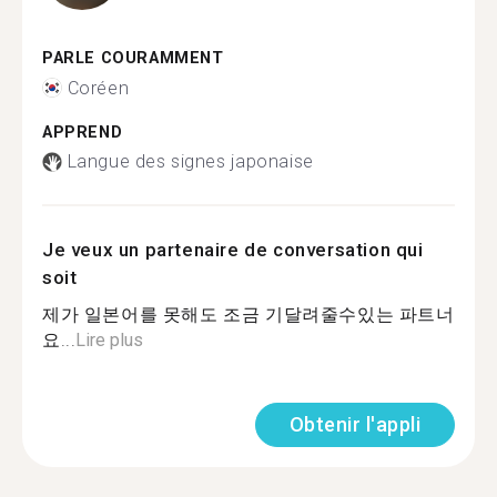
PARLE COURAMMENT
Coréen
APPREND
Langue des signes japonaise
Je veux un partenaire de conversation qui
soit
제가 일본어를 못해도 조금 기달려줄수있는 파트너
요...
Lire plus
Obtenir l'appli