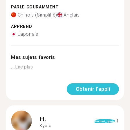
PARLE COURAMMENT
Chinois (Simplifié)
Anglais
APPREND
Japonais
Mes sujets favoris
...
Lire plus
Obtenir l'appli
H.
1
format_quote
Kyoto