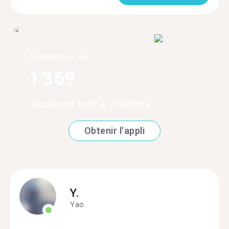
Trouve plus de
1 369
locuteurs turc à Toshima
Obtenir l'appli
Y.
Yao