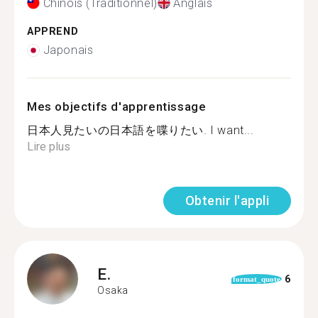
Chinois (Traditionnel)
Anglais
APPREND
Japonais
Mes objectifs d'apprentissage
日本人見たいの日本語を喋りたい. I want...
Lire plus
Obtenir l'appli
E.
6
format_quote
Osaka