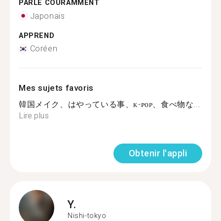
PARLE COURAMMENT
Japonais
APPREND
Coréen
Mes sujets favoris
韓国メイク、はやっている事、ᴋ-ᴘᴏᴘ、食べ物な...
Lire plus
Obtenir l'appli
Y.
Nishi-tokyo