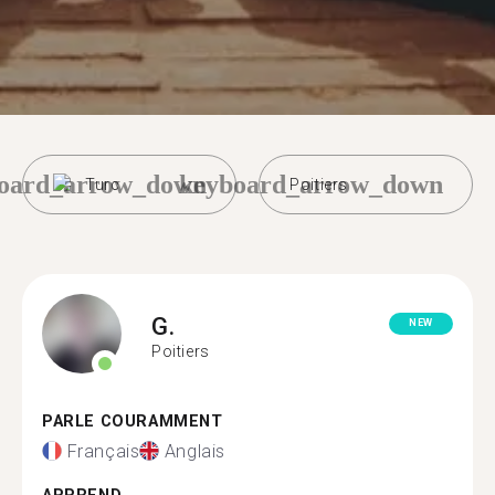
oard_arrow_down
keyboard_arrow_down
Turc
Poitiers
G.
NEW
Poitiers
PARLE COURAMMENT
Français
Anglais