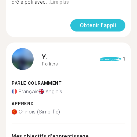
drôle,poli avec...
Lire plus
Obtenir l'appli
Y.
1
format_quote
Poitiers
PARLE COURAMMENT
Français
Anglais
APPREND
Chinois (Simplifié)
Mes objectifs d'apprentissage