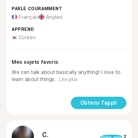
PARLE COURAMMENT
Français
Anglais
APPREND
Coréen
Mes sujets favoris
We can talk about basically anything! I love to
learn about things...
Lire plus
Obtenir l'appli
C.
2
format_quote