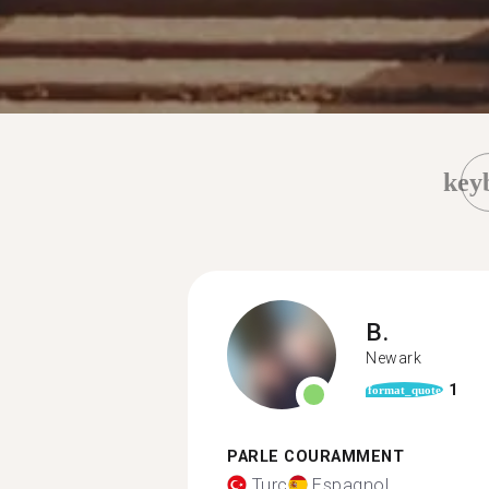
key
B.
Newark
1
format_quote
PARLE COURAMMENT
Turc
Espagnol