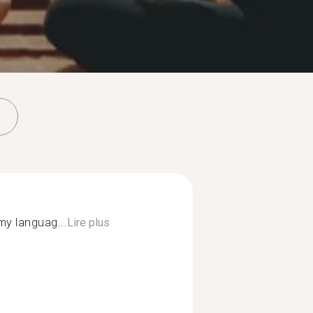
my languag...
Lire plus