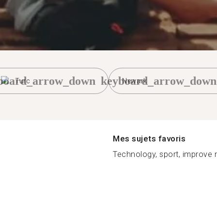
board_arrow_down
keyboard_arrow_down
Turc
Newark
Mes sujets favoris
Technology, sport, improve 