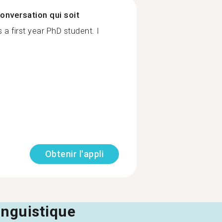
onversation qui soit
 a first year PhD student. I
Obtenir l'appli
linguistique