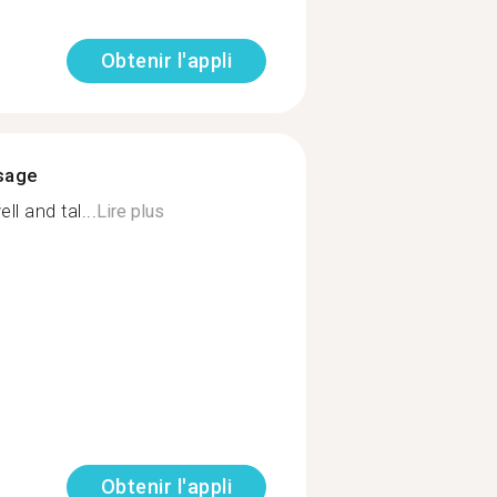
Obtenir l'appli
ssage
ll and tal...
Lire plus
Obtenir l'appli