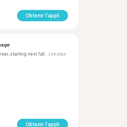
Obtenir l'appli
ssage
ear, starting next fall...
Lire plus
Obtenir l'appli