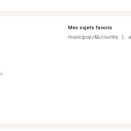
Mes sujets favoris
music(pop,r&b,country...)
is