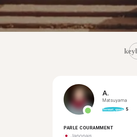
key
A.
Matsuyama
5
format_quote
PARLE COURAMMENT
Japonais