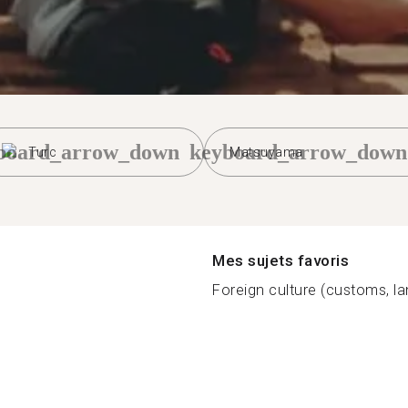
board_arrow_down
keyboard_arrow_down
Turc
Matsuyama
Mes sujets favoris
Foreign culture (customs, la