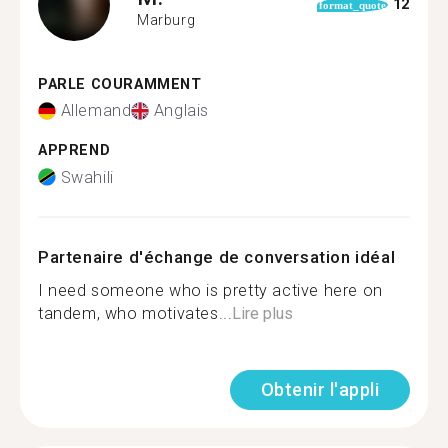
12
format_quote
Marburg
PARLE COURAMMENT
Allemand
Anglais
APPREND
Swahili
Partenaire d'échange de conversation idéal
I need someone who is pretty active here on
tandem, who motivates...
Lire plus
Obtenir l'appli