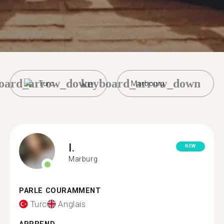
oard_arrow_down
keyboard_arrow_down
Turc
Marbourg
I.
NEW
Marburg
PARLE COURAMMENT
Turc
Anglais