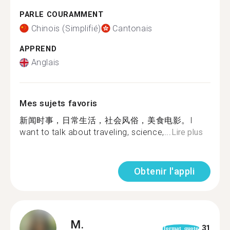
PARLE COURAMMENT
Chinois (Simplifié)
Cantonais
APPREND
Anglais
Mes sujets favoris
新闻时事，日常生活，社会风俗，美食电影。I
want to talk about traveling, science,...
Lire plus
Obtenir l'appli
M.
31
format_quote