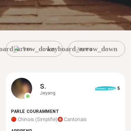
oard_arrow_down
keyboard_arrow_down
Turc
Jieyang
S.
5
format_quote
Jieyang
PARLE COURAMMENT
Chinois (Simplifié)
Cantonais