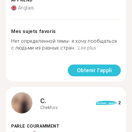
APPREND
Anglais
Mes sujets favoris
Нет определенной темы- я хочу пообщаться
с людьми из разных стран...
Lire plus
Obtenir l'appli
C.
2
format_quote
Chekhov
PARLE COURAMMENT