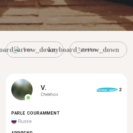
oard_arrow_down
keyboard_arrow_down
Turc
Tchekhov
V.
2
format_quote
Chekhov
PARLE COURAMMENT
Russe