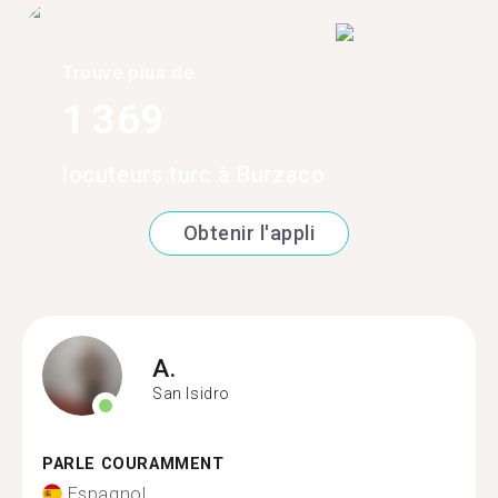
Trouve plus de
1 369
locuteurs turc à Burzaco
Obtenir l'appli
A.
San Isidro
PARLE COURAMMENT
Espagnol