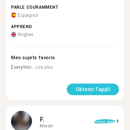
PARLE COURAMMENT
Espagnol
APPREND
Anglais
Mes sujets favoris
Everythin...
Lire plus
Obtenir l'appli
F.
1
format_quote
Morón