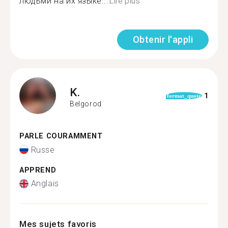
людьми на их языке...
Lire plus
Obtenir l'appli
K.
1
format_quote
Belgorod
PARLE COURAMMENT
Russe
APPREND
Anglais
Mes sujets favoris