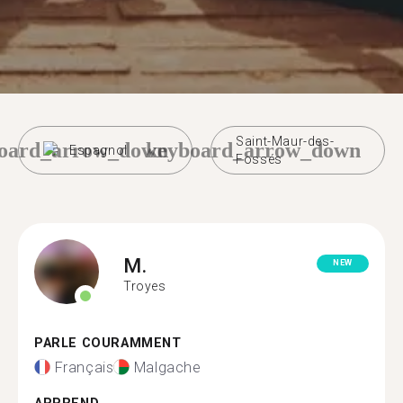
Saint-Maur-des-
oard_arrow_down
keyboard_arrow_down
Espagnol
Fossés
M.
NEW
Troyes
PARLE COURAMMENT
Français
Malgache