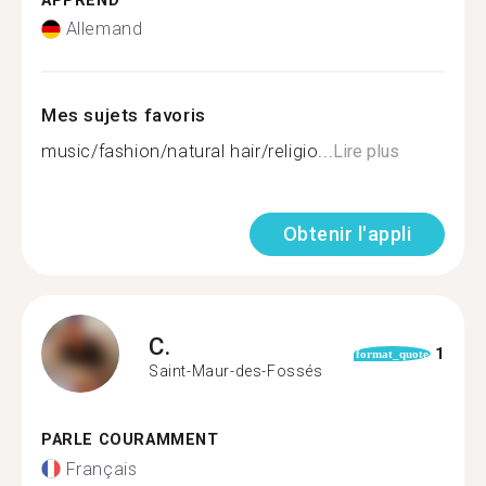
APPREND
Allemand
Mes sujets favoris
music/fashion/natural hair/religio...
Lire plus
Obtenir l'appli
C.
1
format_quote
Saint-Maur-des-Fossés
PARLE COURAMMENT
Français