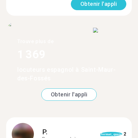
Obtenir l'appli
Trouve plus de
1 369
locuteurs espagnol à Saint-Maur-
des-Fossés
Obtenir l'appli
P.
2
format_quote