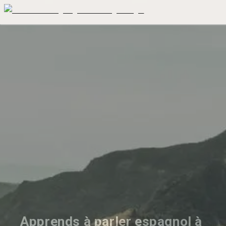
Apprends à parler espagnol à 