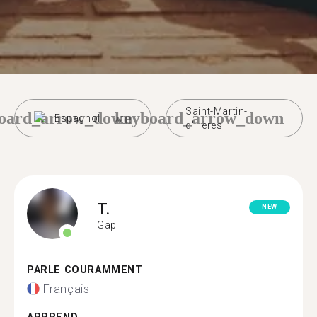
Saint-Martin-
oard_arrow_down
keyboard_arrow_down
Espagnol
d'Hères
T.
NEW
Gap
PARLE COURAMMENT
Français