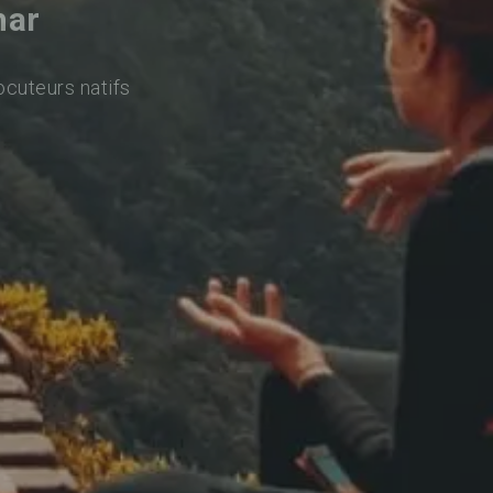
har
ocuteurs natifs