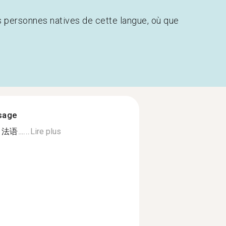
s personnes natives de cette langue, où que
ssage
d 法语…...
Lire plus