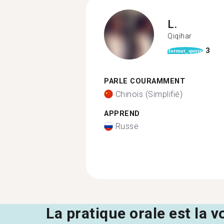
L.
Qiqihar
3
format_quote
PARLE COURAMMENT
Chinois (Simplifié)
APPREND
Russe
La pratique orale est la v