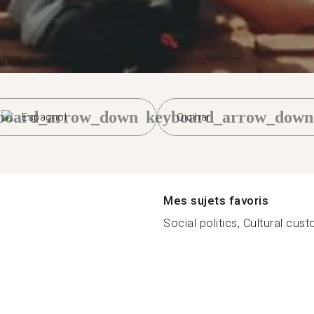
board_arrow_down
keyboard_arrow_down
Espagnol
Qiqihar
Mes sujets favoris
Social politics, Cultural custo