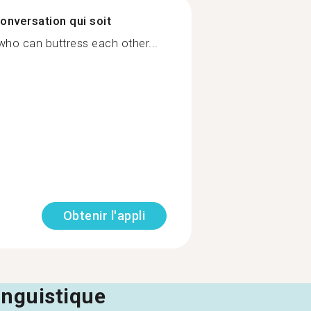
onversation qui soit
who can buttress each other...
Obtenir l'appli
linguistique