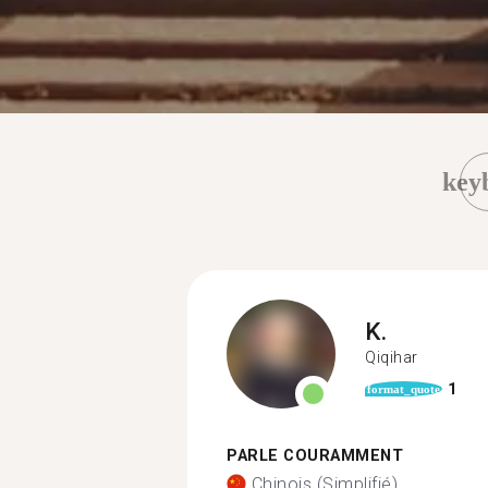
key
K.
Qiqihar
1
format_quote
PARLE COURAMMENT
Chinois (Simplifié)