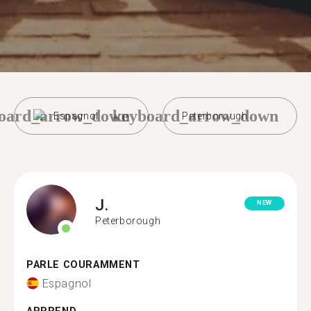
oard_arrow_down
keyboard_arrow_down
Espagnol
Peterborough
J.
NEW
Peterborough
PARLE COURAMMENT
Espagnol