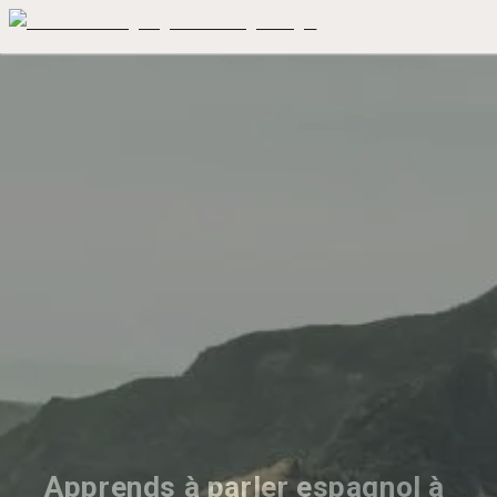
Apprends à parler espagnol à 