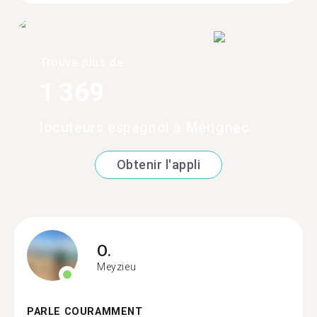
Trouve plus de
1 369
locuteurs espagnol à Mérignac
Obtenir l'appli
O.
Meyzieu
PARLE COURAMMENT