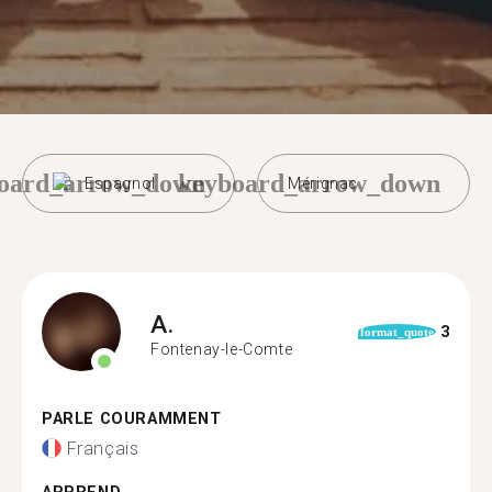
oard_arrow_down
keyboard_arrow_down
Espagnol
Mérignac
A.
3
format_quote
Fontenay-le-Comte
PARLE COURAMMENT
Français