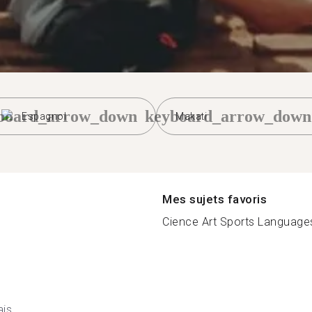
board_arrow_down
keyboard_arrow_down
Espagnol
Makati
Mes sujets favoris
Cience Art Sports Languages
ais