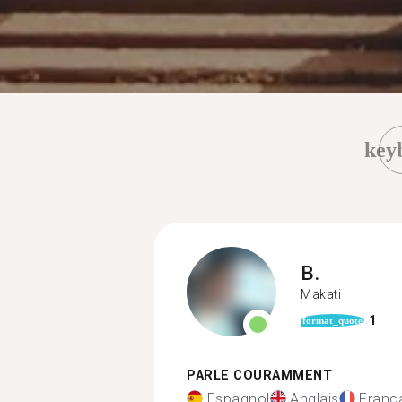
key
B.
Makati
1
format_quote
PARLE COURAMMENT
Espagnol
Anglais
Franç