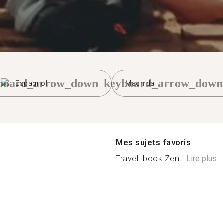
board_arrow_down
keyboard_arrow_down
Espagnol
Machida
Mes sujets favoris
Travel .book.Zen...
Lire plus