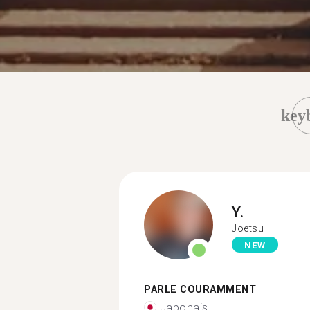
key
Y.
Joetsu
NEW
PARLE COURAMMENT
Japonais