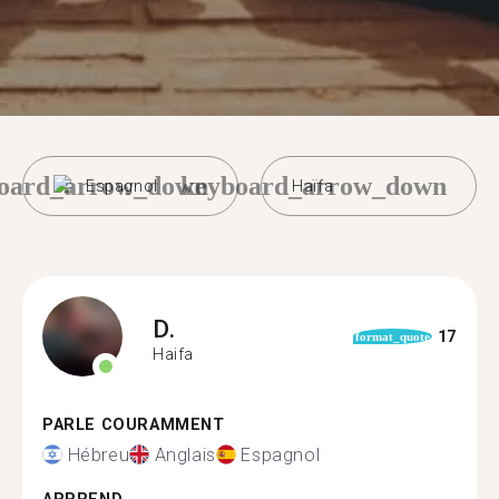
oard_arrow_down
keyboard_arrow_down
Espagnol
Haïfa
D.
17
format_quote
Haifa
PARLE COURAMMENT
Hébreu
Anglais
Espagnol