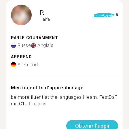
P.
5
format_quote
Haifa
PARLE COURAMMENT
Russe
Anglais
APPREND
Allemand
Mes objectifs d'apprentissage
be more fluent at the languages I learn. TestDaF
mit C1...
Lire plus
Obtenir l'appli