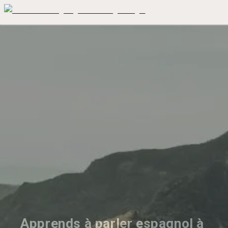
Apprends à parler espagnol à 