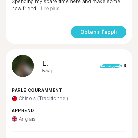
Spending my spare time here and make some
new friend...
Lire plus
Obtenir l'appli
L.
3
format_quote
Baoji
PARLE COURAMMENT
Chinois (Traditionnel)
APPREND
Anglais