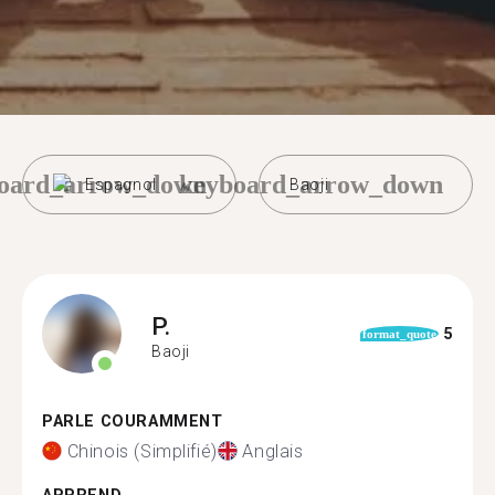
oard_arrow_down
keyboard_arrow_down
Espagnol
Baoji
P.
5
format_quote
Baoji
PARLE COURAMMENT
Chinois (Simplifié)
Anglais