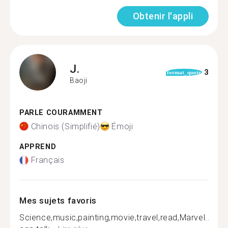
Obtenir l'appli
J.
3
format_quote
Baoji
PARLE COURAMMENT
Chinois (Simplifié)
Émoji
APPREND
Français
Mes sujets favoris
Science,music,painting,movie,travel,read,Marvel...We