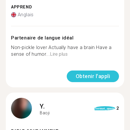
APPREND
Anglais
Partenaire de langue idéal
Non-pickle lover Actually have a brain Have a
sense of humor...
Lire plus
Obtenir l'appli
Y.
2
format_quote
Baoji