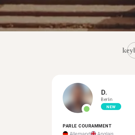
key
D.
Berlin
NEW
PARLE COURAMMENT
Allemand
Anglais