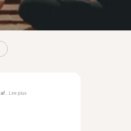
af...
Lire plus