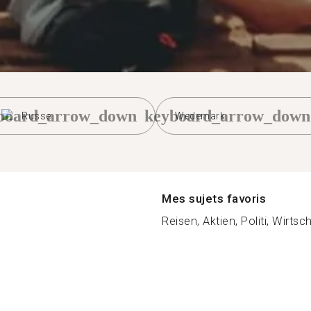
board_arrow_down
keyboard_arrow_down
Russe
Wedemark
Mes sujets favoris
Reisen, Aktien, Politi, Wirtsch