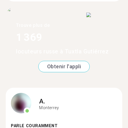
Trouve plus de
1 369
locuteurs russe à Tuxtla Gutiérrez
Obtenir l'appli
A.
Monterrey
PARLE COURAMMENT