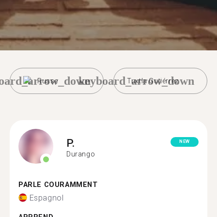
oard_arrow_down
keyboard_arrow_down
Russe
Tuxtla Gutiérrez
P.
NEW
Durango
PARLE COURAMMENT
Espagnol