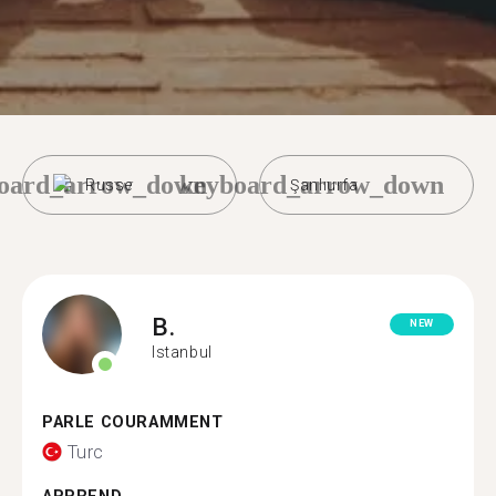
oard_arrow_down
keyboard_arrow_down
Russe
Şanlıurfa
B.
NEW
Istanbul
PARLE COURAMMENT
Turc