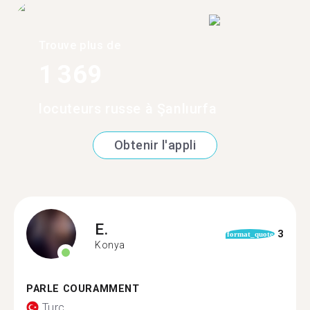
Trouve plus de
1 369
locuteurs russe à Şanlıurfa
Obtenir l'appli
E.
3
format_quote
Konya
PARLE COURAMMENT
Turc