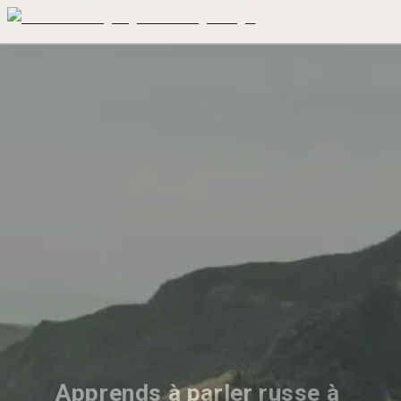
Apprends à parler russe à 