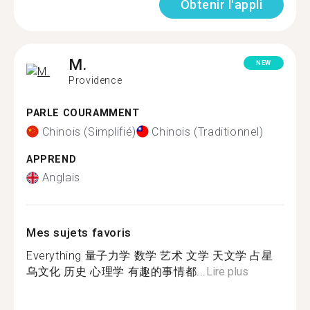
Obtenir l'appli
M.
NEW
Providence
PARLE COURAMMENT
Chinois (Simplifié)
Chinois (Traditionnel)
APPREND
Anglais
Mes sujets favoris
Everything 量子力学 数学 艺术 文学 天文学 占星
乌文化 历史 心理学 有趣的事情都...
Lire plus