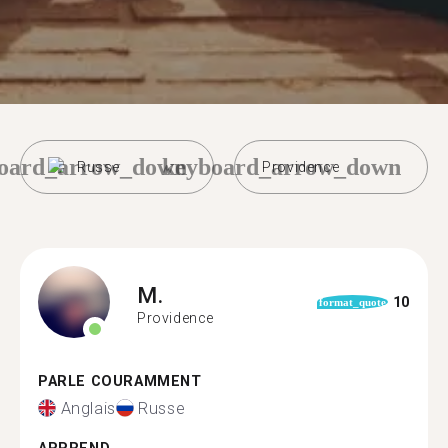
oard_arrow_down
keyboard_arrow_down
Russe
Providence
M.
10
format_quote
Providence
PARLE COURAMMENT
Anglais
Russe