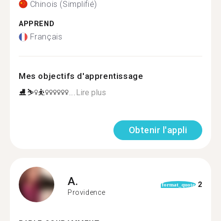
Chinois (Simplifié)
APPREND
Français
Mes objectifs d'apprentissage
⛸⛷‍♀️⛹‍♀️‍♀️‍♀️‍♀️‍♀️‍♀️...
Lire plus
Obtenir l'appli
A.
2
format_quote
Providence