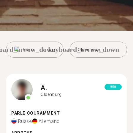
oard_arrow_down
keyboard_arrow_down
Russe
Oldenbourg
A.
NEW
Oldenburg
PARLE COURAMMENT
Russe
Allemand