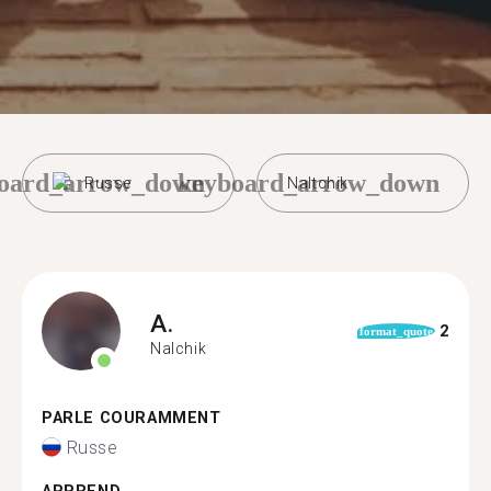
oard_arrow_down
keyboard_arrow_down
Russe
Naltchik
A.
2
format_quote
Nalchik
PARLE COURAMMENT
Russe