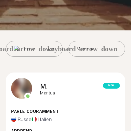
oard_arrow_down
keyboard_arrow_down
Russe
Mantoue
M.
NEW
Mantua
PARLE COURAMMENT
Russe
Italien