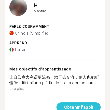
H.
Mantua
PARLE COURAMMENT
Chinois (Simplifié)
APPREND
Italien
Mes objectifs d'apprentissage
让自己意大利语更流畅，敢于去交流，别人也能听
懂Renditi italiano più fluido e osa comunicare,...
Lire plus
Obtenir l'appli