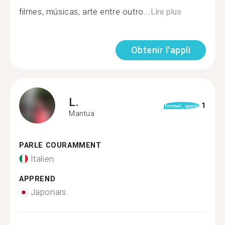
filmes, músicas, arte entre outro...
Lire plus
Obtenir l'appli
L.
1
format_quote
Mantua
PARLE COURAMMENT
Italien
APPREND
Japonais