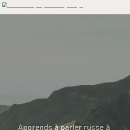
Apprends à parler russe à 