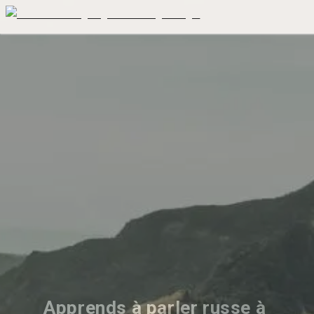
Apprends à parler russe à 