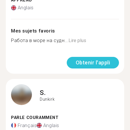
APPREND
Anglais
Mes sujets favoris
Работа в море на судн...
Lire plus
Obtenir l'appli
S.
Dunkirk
PARLE COURAMMENT
Français
Anglais