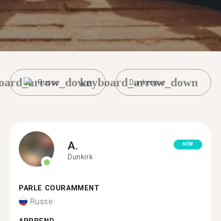
oard_arrow_down
keyboard_arrow_down
Russe
Dunkerque
A.
NEW
Dunkirk
PARLE COURAMMENT
Russe